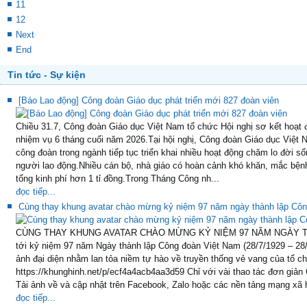
11
12
Next
End
Tin tức - Sự kiện
[Báo Lao động] Công đoàn Giáo dục phát triển mới 827 đoàn viên
Chiều 31.7, Công đoàn Giáo dục Việt Nam tổ chức Hội nghị sơ kết hoạt 
nhiệm vụ 6 tháng cuối năm 2026.Tại hội nghị, Công đoàn Giáo dục Việt N
công đoàn trong ngành tiếp tục triển khai nhiều hoạt động chăm lo đời sốn
người lao động.Nhiều cán bộ, nhà giáo có hoàn cảnh khó khăn, mắc bện
tổng kinh phí hơn 1 tỉ đồng.Trong Tháng Công nh...
đọc tiếp...
Cùng thay khung avatar chào mừng kỷ niệm 97 năm ngày thành lập Cô
CÙNG THAY KHUNG AVATAR CHÀO MỪNG KỶ NIỆM 97 NĂM NGÀY 
tới kỷ niệm 97 năm Ngày thành lập Công đoàn Việt Nam (28/7/1929 – 28/
ảnh đại diện nhằm lan tỏa niềm tự hào về truyền thống vẻ vang của tổ c
https://khunghinh.net/p/ecf4a4acb4aa3d59 Chỉ với vài thao tác đơn giản
Tải ảnh về và cập nhật trên Facebook, Zalo hoặc các nền tảng mạng xã h
đọc tiếp...