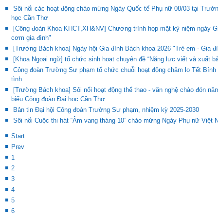
Sôi nổi các hoạt động chào mừng Ngày Quốc tế Phụ nữ 08/03 tại Trườn
học Cần Thơ
[Công đoàn Khoa KHCT,XH&NV] Chương trình họp mặt kỷ niệm ngày Gia
cơm gia đình"
[Trường Bách khoa] Ngày hội Gia đình Bách khoa 2026 "Trẻ em - Gia đì
[Khoa Ngoại ngữ] tổ chức sinh hoạt chuyên đề “Năng lực viết và xuất b
Công đoàn Trường Sư phạm tổ chức chuỗi hoạt động chăm lo Tết Bính N
tình
[Trường Bách khoa] Sôi nổi hoạt động thể thao - văn nghệ chào đón n
biểu Công đoàn Đại học Cần Thơ
Bản tin Đại hội Công đoàn Trường Sư phạm, nhiệm kỳ 2025-2030
Sôi nổi Cuộc thi hát “Âm vang tháng 10” chào mừng Ngày Phụ nữ Việt 
Start
Prev
1
2
3
4
5
6