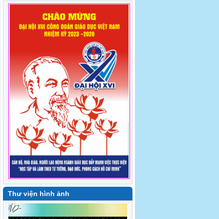
Trung tâm Bồi dưỡng kiến thức pháp luật
và Bổ trợ tư pháp - Mừng sinh nhật công
đoàn viên quý II năm 2026
[Báo Giáo dục và Thời đại] Các trường đại
học thảo luận vai trò Công đoàn trong
chuyển đổi số
Thư viện hình ảnh