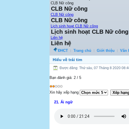
CLB Nữ công
CLB Nữ công
CLB Nữ công
CLB Nữ công
Lịch sinh hoạt CLB Nữ công
Lịch sinh hoạt CLB Nữ công
Liên hệ
Liên hệ
ĐHCT
Trang chủ
Giới thiệu
Văn 
Hiểu về trái tim
Được đăng: Thứ sáu, 07 Tháng 8 2020 08:4
Bạn đánh giá:
2
/
5
Xin hãy xếp hạng
21. Ái ngữ