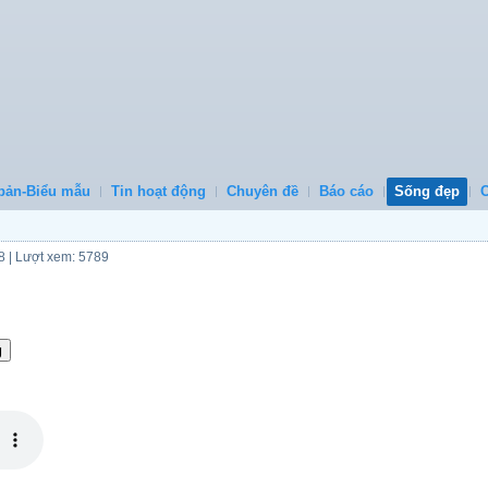
bản-Biểu mẫu
Tin hoạt động
Chuyên đề
Báo cáo
Sống đẹp
8
| Lượt xem: 5789