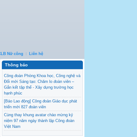
CLB Nữ công
Liên hệ
Thông báo
Công đoàn Phòng Khoa học, Công nghệ và
Đổi mới Sáng tạo: Chăm lo đoàn viên –
Gắn kết tập thể - Xây dựng trường học
hạnh phúc
[Báo Lao động] Công đoàn Giáo dục phát
triển mới 827 đoàn viên
Cùng thay khung avatar chào mừng kỷ
niệm 97 năm ngày thành lập Công đoàn
Việt Nam
[Khoa Luật] Giao lưu giữa Khoa Luật và