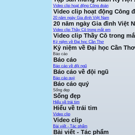
Video clip hoạt động Công đoàn
Video clip hoạt động Công 
20 năm ngày Gia đình Việt Nam
20 năm ngày Gia đình Việt 
Video clip Thầy Cô trong mắt em
Video clip Thầy Cô trong m
Kỷ niệm về Đại học Cần Thơ
Kỷ niệm về Đại học Cần Thơ
Báo cáo
Báo cáo
Báo cáo về đội ngũ
Báo cáo về đội ngũ
Báo cáo quý
Báo cáo quý
Sống đẹp
Sống đẹp
Hiểu về trái tim
Hiểu về trái tim
Video clip
Video clip
Bài viết - Tác phẩm
Bài viết - Tác phẩm