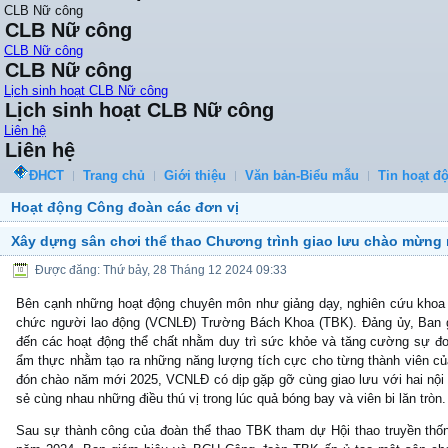
CLB Nữ công
CLB Nữ công
CLB Nữ công
CLB Nữ công
Lịch sinh hoạt CLB Nữ công
Lịch sinh hoạt CLB Nữ công
Liên hệ
Liên hệ
ĐHCT
Trang chủ
Giới thiệu
Văn bản-Biểu mẫu
Tin hoạt đ
Hoạt động Công đoàn các đơn vị
Xây dựng sân chơi thể thao Chương trình giao lưu chào mừng
Được đăng: Thứ bảy, 28 Tháng 12 2024 09:33
Bên cạnh những hoạt động chuyên môn như giảng dạy, nghiên cứu khoa 
chức người lao động (VCNLĐ) Trường Bách Khoa (TBK). Đảng ủy, Ban 
đến các hoạt động thể chất nhằm duy trì sức khỏe và tăng cường sự đoà
ẩm thực nhằm tạo ra những năng lượng tích cực cho từng thành viên củ
đón chào năm mới 2025, VCNLĐ có dịp gặp gỡ cùng giao lưu với hai nội d
sẻ cùng nhau những điều thú vị trong lúc quả bóng bay và viên bi lăn tròn.
Sau sự thành công của đoàn thể thao TBK tham dự Hội thao truyền th