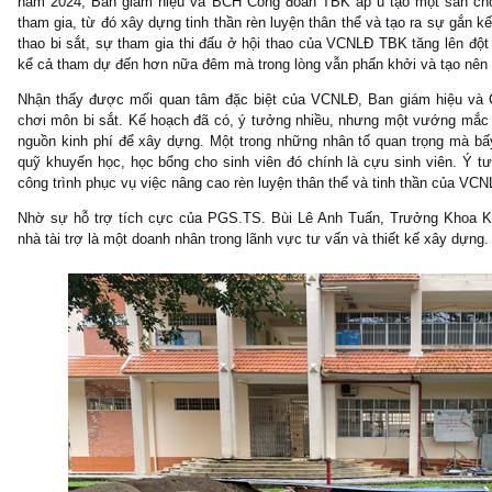
năm 2024, Ban giám hiệu và BCH Công đoàn TBK ấp ủ tạo một sân chơ
tham gia, từ đó xây dựng tinh thần rèn luyện thân thể và tạo ra sự gắn
thao bi sắt, sự tham gia thi đấu ở hội thao của VCNLĐ TBK tăng lên đột 
kể cả tham dự đến hơn nữa đêm mà trong lòng vẫn phấn khởi và tạo nên
Nhận thấy được mối quan tâm đặc biệt của VCNLĐ, Ban giám hiệu và
chơi môn bi sắt. Kế hoạch đã có, ý tưởng nhiều, nhưng một vướng mắc m
nguồn kinh phí để xây dựng. Một trong những nhân tố quan trọng mà bấ
quỹ khuyến học, học bổng cho sinh viên đó chính là cựu sinh viên. Ý t
công trình phục vụ việc nâng cao rèn luyện thân thể và tinh thần của VCN
Nhờ sự hỗ trợ tích cực của PGS.TS. Bùi Lê Anh Tuấn, Trưởng Khoa Kỹ
nhà tài trợ là một doanh nhân trong lãnh vực tư vấn và thiết kế xây dựng.