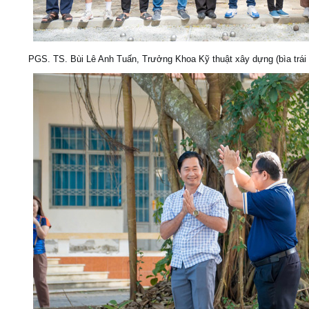
PGS. TS. Bùi Lê Anh Tuấn, Trưởng Khoa Kỹ thuật xây dựng (bìa trái ả