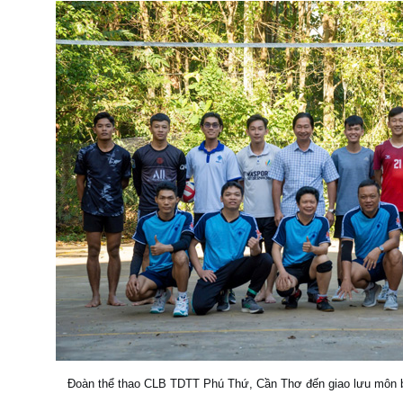
Đoàn thể thao CLB TDTT Phú Thứ, Cần Thơ đến giao lưu môn b