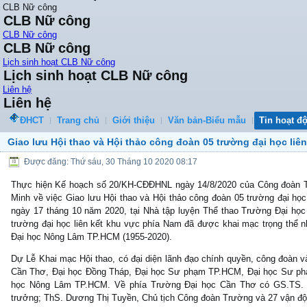
CLB Nữ công
CLB Nữ công
CLB Nữ công
CLB Nữ công
Lịch sinh hoạt CLB Nữ công
Lịch sinh hoạt CLB Nữ công
Liên hệ
Liên hệ
ĐHCT
Trang chủ
Giới thiệu
Văn bản-Biểu mẫu
Tin hoạt đ
Giao lưu Hội thao và Hội thảo công đoàn 05 trường đại học liê
Được đăng: Thứ sáu, 30 Tháng 10 2020 08:17
Thực hiện Kế hoạch số 20/KH-CĐĐHNL ngày 14/8/2020 của Công đoàn 
Minh về việc Giao lưu Hội thao và Hội thảo công đoàn 05 trường đại họ
ngày 17 tháng 10 năm 2020, tại Nhà tập luyện Thể thao Trường Đại h
trường đại học liên kết khu vực phía Nam đã được khai mạc trọng thể 
Đại học Nông Lâm TP.HCM (1955-2020).
Dự Lễ Khai mạc Hội thao, có đại diện lãnh đạo chính quyền, công đoàn 
Cần Thơ, Đại học Đồng Tháp, Đại học Sư phạm TP.HCM, Đại học Sư phạ
học Nông Lâm TP.HCM. Về phía Trường Đại học Cần Thơ có GS.TS. H
trưởng; ThS. Dương Thị Tuyền, Chủ tịch Công đoàn Trường và 27 vận độ