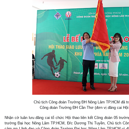
Chủ tịch Công đoàn Trường ĐH Nông Lâm TP.HCM đã tra
Công đoàn Trường ĐH Cần Thơ (đơn vị đăng cai Hội 
Nhận cờ luân lưu đăng cai tổ chức Hội thao liên kết Công đoàn 05 trư
trường Đại học Nông Lâm TP.HCM, Đ/c Dương Thị Tuyền, Chủ tịch Côn
cảm ơn Lãnh đạo và Công đoàn Trường Đại học Nông Lâm TP.HCM vì đã ti