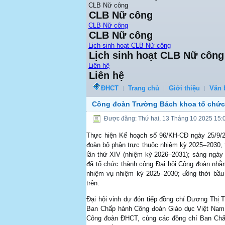
CLB Nữ công
CLB Nữ công
CLB Nữ công
CLB Nữ công
Lịch sinh hoạt CLB Nữ công
Lịch sinh hoạt CLB Nữ công
Liên hệ
Liên hệ
ĐHCT
Trang chủ
Giới thiệu
Văn 
Công đoàn Trường Bách khoa tổ chức 
Được đăng: Thứ hai, 13 Tháng 10 2025 15:
Thực hiện Kế hoạch số 96/KH-CĐ ngày 25/9/2
đoàn bộ phận trực thuộc nhiệm kỳ 2025–2030, 
lần thứ XIV (nhiệm kỳ 2026–2031); sáng ngà
đã tổ chức thành công Đại hội Công đoàn nhằ
nhiệm vụ nhiệm kỳ 2025–2030; đồng thời bầu
trên.
Đại hội vinh dự đón tiếp đồng chí Dương Thị
Ban Chấp hành Công đoàn Giáo dục Việt Nam,
Công đoàn ĐHCT, cùng các đồng chí Ban Chấ