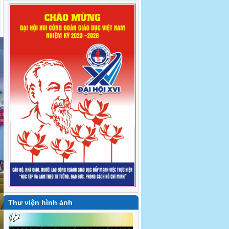
Trung tâm Bồi dưỡng kiến thức pháp luật
và Bổ trợ tư pháp - Mừng sinh nhật công
đoàn viên quý II năm 2026
[Báo Giáo dục và Thời đại] Các trường đại
học thảo luận vai trò Công đoàn trong
chuyển đổi số
Thư viện hình ảnh