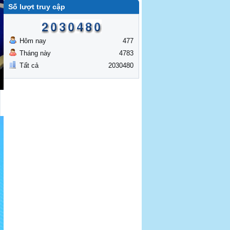
Số lượt truy cập
Hôm nay
477
Tháng này
4783
Tất cả
2030480