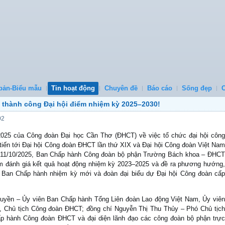
bản-Biểu mẫu
Tin hoạt động
Chuyên đề
Báo cáo
Sống đẹp
thành công Đại hội điểm nhiệm kỳ 2025–2030!
02
025 của Công đoàn Đại học Cần Thơ (ĐHCT) về việc tổ chức đại hội công
tiến tới Đại hội Công đoàn ĐHCT lần thứ XIX và Đại hội Công đoàn Việt Nam
y 11/10/2025, Ban Chấp hành Công đoàn bộ phận Trường Bách khoa – ĐHCT
m đánh giá kết quả hoạt động nhiệm kỳ 2023–2025 và đề ra phương hướng,
 Ban Chấp hành nhiệm kỳ mới và đoàn đại biểu dự Đại hội Công đoàn cấp
 Tuyền – Ủy viên Ban Chấp hành Tổng Liên đoàn Lao động Việt Nam, Ủy viên
 Chủ tịch Công đoàn ĐHCT; đồng chí Nguyễn Thị Thu Thủy – Phó Chủ tịch
p hành Công đoàn ĐHCT và đại diện lãnh đạo các công đoàn bộ phận trực