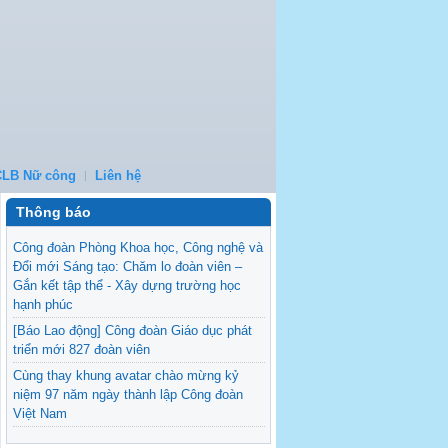
CLB Nữ công
Liên hệ
Thông báo
Công đoàn Phòng Khoa học, Công nghệ và
Đổi mới Sáng tạo: Chăm lo đoàn viên –
Gắn kết tập thể - Xây dựng trường học
hạnh phúc
[Báo Lao động] Công đoàn Giáo dục phát
triển mới 827 đoàn viên
Cùng thay khung avatar chào mừng kỷ
niệm 97 năm ngày thành lập Công đoàn
Việt Nam
[Khoa Luật] Giao lưu giữa Khoa Luật và