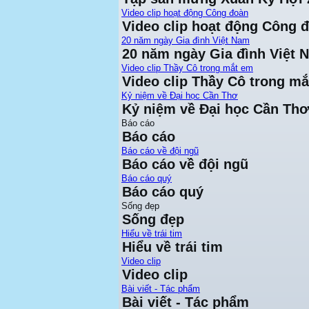
Video clip hoạt động Công đoàn
Video clip hoạt động Công 
20 năm ngày Gia đình Việt Nam
20 năm ngày Gia đình Việt 
Video clip Thầy Cô trong mắt em
Video clip Thầy Cô trong m
Kỷ niệm về Đại học Cần Thơ
Kỷ niệm về Đại học Cần Thơ
Báo cáo
Báo cáo
Báo cáo về đội ngũ
Báo cáo về đội ngũ
Báo cáo quý
Báo cáo quý
Sống đẹp
Sống đẹp
Hiểu về trái tim
Hiểu về trái tim
Video clip
Video clip
Bài viết - Tác phẩm
Bài viết - Tác phẩm