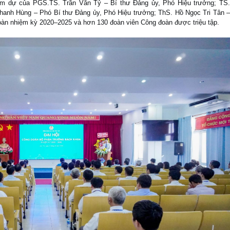
am dự của PGS.TS. Trần Văn Tỷ – Bí thư Đảng ủy, Phó Hiệu trưởng; TS.
anh Hùng – Phó Bí thư Đảng ủy, Phó Hiệu trưởng; ThS. Hồ Ngọc Tri Tân –
àn nhiệm kỳ 2020–2025 và hơn 130 đoàn viên Công đoàn được triệu tập.