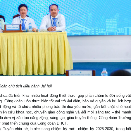
Đoàn chủ tịch điều hành đại hội
oa đã triển khai nhiều hoạt động thiết thực, góp phần chăm lo đời sống vật
g. Công đoàn luôn thực hiện tốt vai trò đại diện, bảo vệ quyền và lợi ích hợp
t động và tổ chức nhiều phong trào thi đua yêu nước, gắn kết chặt chẽ hoạt
iên cứu khoa học, chuyển giao công nghệ và đổi mới sáng tạo – thế mạnh
là đơn vị đào tạo năng động, sáng tạo, giàu truyền thống, Công đoàn Trường
ự phát triển chung của Công đoàn ĐHCT.
hị Tuyền chia sẻ, bước sang nhiệm kỳ mới, nhiệm kỳ 2025-2030, trong bối