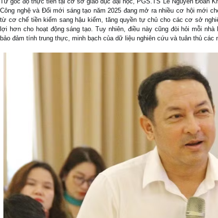
Từ góc độ thực tiễn tại cơ sở giáo dục đại học, PGS.TS Lê Nguyễn Đoan Kh
Công nghệ và Đổi mới sáng tạo năm 2025 đang mở ra nhiều cơ hội mới ch
từ cơ chế tiền kiểm sang hậu kiểm, tăng quyền tự chủ cho các cơ sở nghi
lợi hơn cho hoạt động sáng tạo. Tuy nhiên, điều này cũng đòi hỏi mỗi nhà 
bảo đảm tính trung thực, minh bạch của dữ liệu nghiên cứu và tuân thủ các 