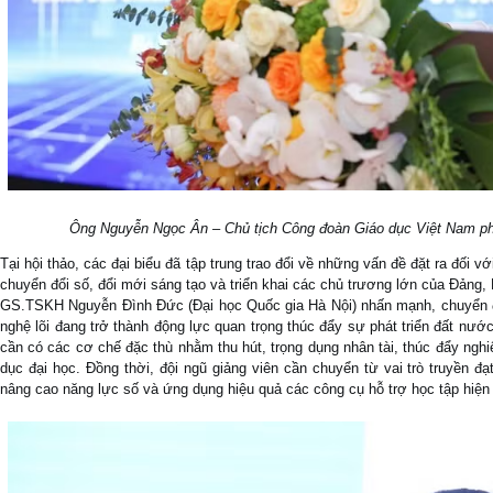
Ông Nguyễn Ngọc Ân – Chủ tịch Công đoàn Giáo dục Việt Nam phát
Tại hội thảo, các đại biểu đã tập trung trao đổi về những vấn đề đặt ra đối 
chuyển đổi số, đổi mới sáng tạo và triển khai các chủ trương lớn của Đảng,
GS.TSKH Nguyễn Đình Đức (Đại học Quốc gia Hà Nội) nhấn mạnh, chuyển đổi
nghệ lõi đang trở thành động lực quan trọng thúc đẩy sự phát triển đất nư
cần có các cơ chế đặc thù nhằm thu hút, trọng dụng nhân tài, thúc đẩy ngh
dục đại học. Đồng thời, đội ngũ giảng viên cần chuyển từ vai trò truyền đạ
nâng cao năng lực số và ứng dụng hiệu quả các công cụ hỗ trợ học tập hiện 