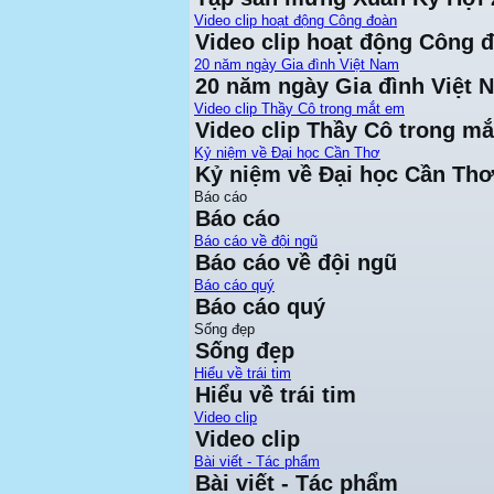
Video clip hoạt động Công đoàn
Video clip hoạt động Công 
20 năm ngày Gia đình Việt Nam
20 năm ngày Gia đình Việt 
Video clip Thầy Cô trong mắt em
Video clip Thầy Cô trong m
Kỷ niệm về Đại học Cần Thơ
Kỷ niệm về Đại học Cần Thơ
Báo cáo
Báo cáo
Báo cáo về đội ngũ
Báo cáo về đội ngũ
Báo cáo quý
Báo cáo quý
Sống đẹp
Sống đẹp
Hiểu về trái tim
Hiểu về trái tim
Video clip
Video clip
Bài viết - Tác phẩm
Bài viết - Tác phẩm