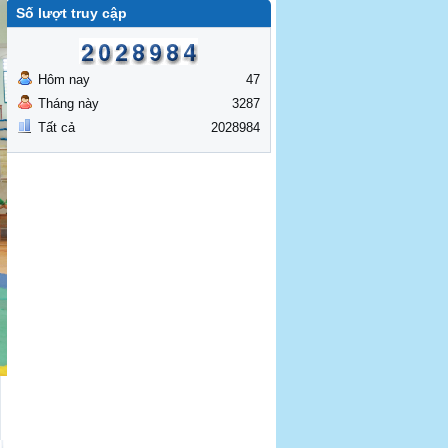
Số lượt truy cập
Hôm nay
47
Tháng này
3287
Tất cả
2028984