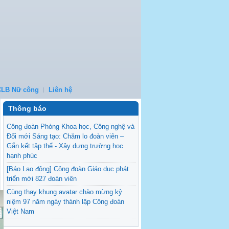
CLB Nữ công
Liên hệ
Thông báo
Công đoàn Phòng Khoa học, Công nghệ và
Đổi mới Sáng tạo: Chăm lo đoàn viên –
Gắn kết tập thể - Xây dựng trường học
hạnh phúc
[Báo Lao động] Công đoàn Giáo dục phát
triển mới 827 đoàn viên
Cùng thay khung avatar chào mừng kỷ
niệm 97 năm ngày thành lập Công đoàn
Việt Nam
[Khoa Luật] Giao lưu giữa Khoa Luật và