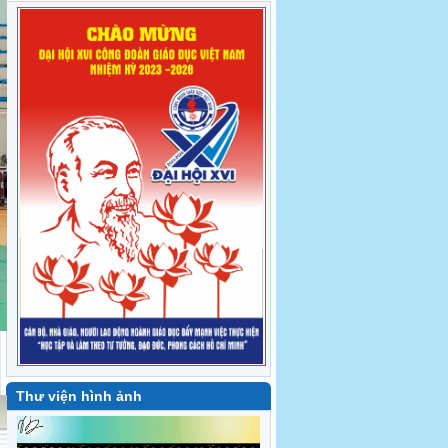
Trung tâm Bồi dưỡng kiến thức pháp luật
và Bổ trợ tư pháp - Mừng sinh nhật công
đoàn viên quý II năm 2026
[Báo Giáo dục và Thời đại] Các trường đại
học thảo luận vai trò Công đoàn trong
chuyển đổi số
Thư viện hình ảnh