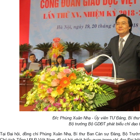
Đ/c Phùng Xuân Nhạ - Ủy viên TƯ Đảng, Bí th
Bộ trưởng Bộ GDĐT phát biểu chỉ đạo t
Tại Đại hội, đồng chí Phùng Xuân Nhạ, Bí thư Ban Cán sự Đảng, Bộ Trư
Chủ tịch Tổng LĐLĐ Việt Nam đã có bài phát biểu quan trọng chỉ đạo Đại hộ