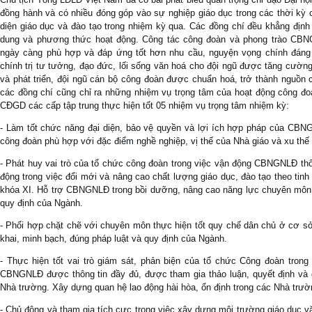
đồng hành và có nhiều đóng góp vào sự nghiệp giáo dục trong các thời kỳ
diện giáo dục và đào tạo trong nhiệm kỳ qua. Các đồng chí đều khẳng địn
dung và phương thức hoạt động. Công tác công đoàn và phong trào CBNG
ngày càng phù hợp và đáp ứng tốt hơn nhu cầu, nguyện vọng chính đáng
chính trị tư tưởng, đạo đức, lối sống văn hoá cho đội ngũ được tăng cườ
và phát triển, đội ngũ cán bộ công đoàn được chuẩn hoá, trở thành nguồn 
các đồng chí cũng chỉ ra những nhiệm vụ trọng tâm của hoạt động công đo
CĐGD các cấp tập trung thực hiện tốt 05 nhiệm vụ trọng tâm nhiệm kỳ:
- Làm tốt chức năng đại diện, bảo vệ quyền và lợi ích hợp pháp của CBNG
công đoàn phù hợp với đặc điểm nghề nghiệp, vị thế của Nhà giáo và xu thế
- Phát huy vai trò của tổ chức công đoàn trong việc vận động CBNGNLĐ th
động trong việc đổi mới và nâng cao chất lượng giáo dục, đào tạo theo ti
khóa XI. Hỗ trợ CBNGNLĐ trong bồi dưỡng, nâng cao năng lực chuyên môn,
quy định của Ngành.
- Phối hợp chặt chẽ với chuyên môn thực hiện tốt quy chế dân chủ ở cơ s
khai, minh bạch, đúng pháp luật và quy định của Ngành.
- Thực hiện tốt vai trò giám sát, phản biện của tổ chức Công đoàn tro
CBNGNLĐ được thông tin đầy đủ, được tham gia thảo luận, quyết định và 
Nhà trường. Xây dựng quan hệ lao động hài hòa, ổn định trong các Nhà trườ
- Chủ động và tham gia tích cực trong việc xây dựng môi trường giáo dục vă