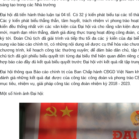
sáng tạo trong các Nhà trường
Đại hội đã tiến hành thảo luận tại 04 tổ. Có 32 ý kiến phát biểu tại các tổ th
Các ý kiến phát biểu thẳng thắn, tâm huyết, trách nhiệm vì phong trào hoạt
kiến đều thống nhất với các văn kiện của Đại hội và cho rằng văn kiện đư
mới, mạnh dạn nhìn thẳng, đánh giá đúng thực trạng hoạt động công đoàn,
kỳ tới. Đoàn Chủ tịch đã giải trình và tiếp thu tối đa các ý kiến của đại 
sung vào báo cáo chính trị, có những nội dung sẽ được cụ thể hóa vào chươ
chương trình, kế hoạch công tác thường xuyên; để đảm bảo dân chủ, tập tru
chủ tịch đã gửi phiếu biểu quyết tới từng đại biểu thể hiện quan điểm riêng
hợp báo cáo đầy đủ kết quả biểu quyết trước Đại hội với kết quả rất tập trun
Đại hội thông qua Báo cáo chính trị của Ban Chấp hành CĐGD Việt Nam kho
đánh giá những kết quả đạt được của công tác công đoàn và phong trào 
mục tiêu, nhiệm vụ, giải pháp công tác công đoàn nhiệm kỳ 2018 - 2023.
Một số hình ảnh Đại hội: