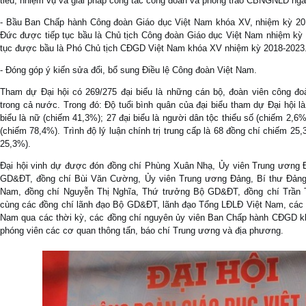
tiêu, nhiệm vụ và giải pháp công tác công đoàn và phong trào CBNGNLĐ ng
- Bầu Ban Chấp hành Công đoàn Giáo dục Việt Nam khóa XV, nhiệm kỳ 20
Đức được tiếp tục bầu là Chủ tịch Công đoàn Giáo dục Việt Nam nhiệm kỳ 
tục được bầu là Phó Chủ tịch CĐGD Việt Nam khóa XV nhiệm kỳ 2018-2023
- Đóng góp ý kiến sửa đổi, bổ sung Điều lệ Công đoàn Việt Nam.
Tham dự Đại hội có 269/275 đại biểu là những cán bộ, đoàn viên công đ
trong cả nước. Trong đó: Độ tuổi bình quân của đại biểu tham dự Đại hội là 4
biểu là nữ (chiếm 41,3%); 27 đại biểu là người dân tộc thiểu số (chiếm 2,6%
(chiếm 78,4%). Trình độ lý luận chính trị trung cấp là 68 đồng chí chiếm 2
25,3%).
Đại hội vinh dự được đón đồng chí Phùng Xuân Nhạ, Ủy viên Trung ương
GD&ĐT, đồng chí Bùi Văn Cường, Ủy viên Trung ương Đảng, Bí thư Đảng 
Nam, đồng chí Nguyễn Thị Nghĩa, Thứ trưởng Bộ GD&ĐT, đồng chí Trần 
cùng các đồng chí lãnh đạo Bộ GD&ĐT, lãnh đạo Tổng LĐLĐ Việt Nam, các 
Nam qua các thời kỳ, các đồng chí nguyên ủy viên Ban Chấp hành CĐGD kh
phóng viên các cơ quan thông tấn, báo chí Trung ương và địa phương.