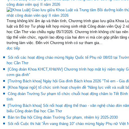
công đoàn viên quý II năm 2026
Trong không khí ấm áp và thân tình, Chương trình giao lưu giữa Khoa 
luật và Bổ trợ Tư pháp kết hợp mừng sinh nhật Công đoàn viên Quý 2 n
học Cần Thơ vào chiều ngày 05/7/2026. Chương trình không chỉ tạo nên 
tập thể viên chức, người lao động của hai đơn vị mà còn góp phần tăng 
trường làm việc. Đến với Chương trình có sự tham gia...
đọc tiếp
Sôi nổi các hoạt động chào mừng Ngày Quốc tế Phụ nữ 08/03 tại Trườn
học Cần Thơ
[Công đoàn Khoa KHCT,XH&NV] Chương trình họp mặt kỷ niệm ngày Gia
cơm gia đình"
[Trường Bách khoa] Ngày hội Gia đình Bách khoa 2026 "Trẻ em - Gia đì
[Khoa Ngoại ngữ] tổ chức sinh hoạt chuyên đề “Năng lực viết và xuất b
Công đoàn Trường Sư phạm tổ chức chuỗi hoạt động chăm lo Tết Bính N
tình
[Trường Bách khoa] Sôi nổi hoạt động thể thao - văn nghệ chào đón n
biểu Công đoàn Đại học Cần Thơ
Bản tin Đại hội Công đoàn Trường Sư phạm, nhiệm kỳ 2025-2030
Sôi nổi Cuộc thi hát “Âm vang tháng 10” chào mừng Ngày Phụ nữ Việt 