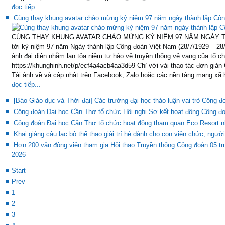
đọc tiếp...
Cùng thay khung avatar chào mừng kỷ niệm 97 năm ngày thành lập Cô
CÙNG THAY KHUNG AVATAR CHÀO MỪNG KỶ NIỆM 97 NĂM NGÀY 
tới kỷ niệm 97 năm Ngày thành lập Công đoàn Việt Nam (28/7/1929 – 28/
ảnh đại diện nhằm lan tỏa niềm tự hào về truyền thống vẻ vang của tổ c
https://khunghinh.net/p/ecf4a4acb4aa3d59 Chỉ với vài thao tác đơn giản
Tải ảnh về và cập nhật trên Facebook, Zalo hoặc các nền tảng mạng xã h
đọc tiếp...
[Báo Giáo dục và Thời đại] Các trường đại học thảo luận vai trò Công đ
Công đoàn Đại học Cần Thơ tổ chức Hội nghị Sơ kết hoạt động Công đ
Công đoàn Đại học Cần Thơ tổ chức hoạt động tham quan Eco Resort n
Khai giảng câu lạc bộ thể thao giải trí hè dành cho con viên chức, ng
Hơn 200 vận động viên tham gia Hội thao Truyền thống Công đoàn 05 t
2026
Start
Prev
1
2
3